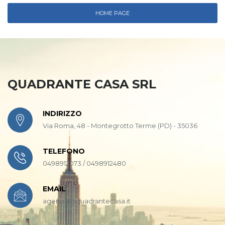
HOME PAGE
QUADRANTE CASA SRL
INDIRIZZO
Via Roma, 48 - Montegrotto Terme (PD) - 35036
TELEFONO
0498912073 / 0498912480
EMAIL
agenzia@quadrantecasa.it