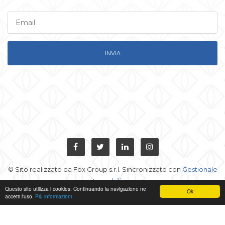
INVIA
© Sito realizzato da Fox Group s.r.l. Sincronizzato con
Gestionale
Immobiliare
Questo sito utilizza i cookies. Continuando la navigazione ne
Ok
accetti l'uso.
Più informazioni
L'accesso al sito e il suo utilizzo implicano l'accettazione delle
condizioni generali
,
regole sulla privacy
e
uso dei cookie