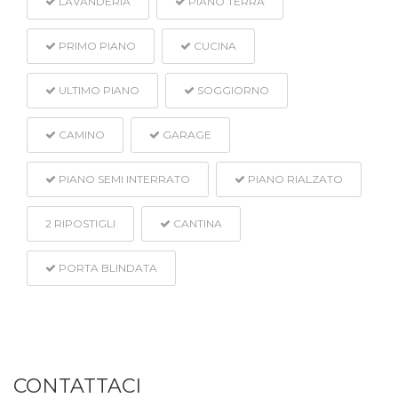
LAVANDERIA
PIANO TERRA
PRIMO PIANO
CUCINA
ULTIMO PIANO
SOGGIORNO
CAMINO
GARAGE
PIANO SEMI INTERRATO
PIANO RIALZATO
2
RIPOSTIGLI
CANTINA
PORTA BLINDATA
CONTATTACI