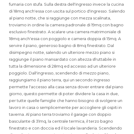
fumaria con stufa. Sulla destra dell'ingresso invece la cucina
di 18mq anch'essa con uscita sul portico d'ingresso. Salendo
al piano notte, che si raggiunge con mezza scalinata,
troviamo in ordine la camera padronale di 19mq con bagno
esclusivo finestrato. A scalare una camera matrimoniale di
18mq anch'essa con poggiolo e camera doppia di 15mq. A
servire il piano, generoso bagno di 8mq finestrato. Dal
disimpegno notte, salendo un ulteriore mezzo piano si
raggiunge il piano mansardato con altezza sfruttabile in
tutta la dimensione di 28mq ed accesso ad un ulteriore
poggiolo. Dall'ingresso, scendendo di mezzo piano,
raggiungiamo il piano terra, qui un secondo ingresso
permette l'accesso alla casa senza dover entrare dal piano
giorno, questo permette di poter dividere la casa in due,
per tutte quelle famiglie che hanno bisogno di svolgere un
lavoro in casa o semplicemente per accogliere gli ospiti in
taverna. Al piano terra troviamo il garage con doppio
basculante di 31mq, la centrale termica, il terzo bagno
finestrato e con doccia ed il locale lavanderia. Scendendo